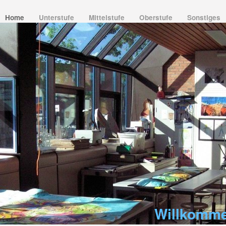
Home
Unterstufe
Mittelstufe
Oberstufe
Sonstiges
Willkomme